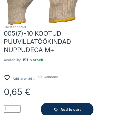
Uncategorized
005(7)-10 KOOTUD
PUUVILLATÖÖKINDAD
NUPPUDEGA M+
Availability:
151 in stock
Compare
Add to wishlist
0,65
€
005(7)-10 KOOTUD PUUVILLATÖÖKINDAD NUPPUDEGA M+ qua
Add to cart