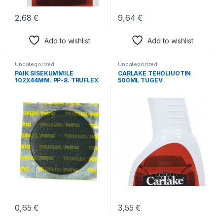
2,68
€
9,64
€
Add to wishlist
Add to wishlist
Uncategorized
Uncategorized
PAIK SISEKUMMILE
CARLAKE TEHOLIUOTIN
102X44MM. PP-8. TRUFLEX
500ML TUGEV
PANG
LEOTUSVEDELIK.
PIGIEEMALDI
0,65
€
3,55
€